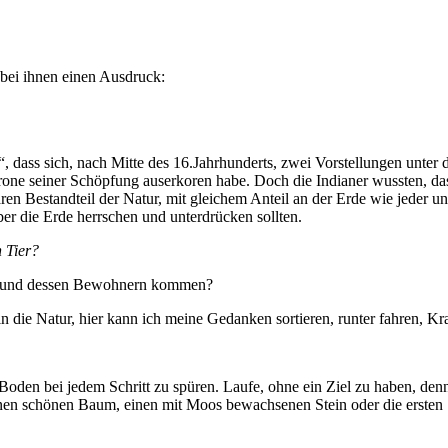
t bei ihnen einen Ausdruck:
dass sich, nach Mitte des 16.Jahrhunderts, zwei Vorstellungen unter
Krone seiner Schöpfung auserkoren habe. Doch die Indianer wussten, d
en Bestandteil der Natur, mit gleichem Anteil an der Erde wie jeder un
über die Erde herrschen und unterdrücken sollten.
n Tier?
ur und dessen Bewohnern kommen?
in die Natur, hier kann ich meine Gedanken sortieren, runter fahren, Kra
en bei jedem Schritt zu spüren. Laufe, ohne ein Ziel zu haben, denn h
st einen schönen Baum, einen mit Moos bewachsenen Stein oder die erst