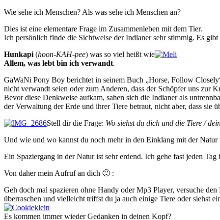
Wie sehe ich Menschen? Als was sehe ich Menschen an?
Dies ist eine elementare Frage im Zusammenleben mit dem Tier.
Ich persönlich finde die Sichtweise der Indianer sehr stimmig. Es gib
Hunkapi
(
hoon-KAH-pee
) was so viel heißt wie
Allem, was lebt bin ich verwandt
.
GaWaNi Pony Boy berichtet in seinem Buch „Horse, Follow Closely“, 
nicht verwandt seien oder zum Anderen, dass der Schöpfer uns zur 
Bevor diese Denkweise aufkam, sahen sich die Indianer als untrennbar
der Verwaltung der Erde und ihrer Tiere betraut, nicht aber, dass sie 
Stell dir die Frage:
Wo siehst du dich und die Tiere / dei
Und wie und wo kannst du noch mehr in den Einklang mit der Nat
Ein Spaziergang in der Natur ist sehr erdend. Ich gehe fast jeden Tag 
Von daher mein Aufruf an dich 🙂 :
Geh doch mal spazieren ohne Handy oder Mp3 Player, versuche den Bod
überraschen und vielleicht triffst du ja auch einige Tiere oder sieh
Es kommen immer wieder Gedanken in deinen Kopf?