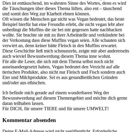
Dies ist enttäuschend, im wahrsten Sinne des Wortes, denn es wird
die Täuschungen über dieses Thema lüften, also ent – täuschend
und somit den Weg zur Klarheit ebnen können.
Oft wissen die Menschen gar nicht was Vegan bedeutet, das beste
Beispiel hierfür hat eine Freundin erlebt, die nicht vegan lebt aber
unbedingt die Muffins die sie bei mir gegessen hatte nachbacken
wollte. Sie brachte sie mit zu ihrer Arbeitstelle und verkündete bei
der Verkostung dass diese Muffins vegan seien. Alle schauten sich
verwirrt an, denn keiner hätte Fleisch in den Muffins erwartet.
Diese Geschichte ließ mich schmunzeln, zeigte mir aber andererseits
auch wieviel Bewusstwerdung diesem Thema inne wohnt.
Für alle die Leser, die sich mit dem Thema selbst noch nicht
auseinandergesetzt haben, Vegan bedeutet den Verzicht auf alle
tierischen Produkte, also nicht nur Fleisch und Fisch sondern auch
Eier und Milchprodukte. Sei es aus gesundheitlichen Gründen
und/oder aus ethischen.
Ich befinde mich gerade auf einem wunderbaren Weg der
Bewusstwerdung auf diesem Themengebiet und möchte dich gerne
daran teilhaben lassen.
Für DICH, für unsere TIERE und für unsere UMWELT!
Kommentar absenden
Deine E-Mail-Adresse wird nicht veröffentlicht.
Erforderliche