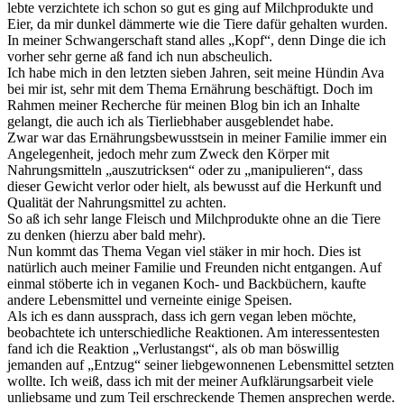
lebte verzichtete ich schon so gut es ging auf Milchprodukte und
Eier, da mir dunkel dämmerte wie die Tiere dafür gehalten wurden.
In meiner Schwangerschaft stand alles „Kopf“, denn Dinge die ich
vorher sehr gerne aß fand ich nun abscheulich.
Ich habe mich in den letzten sieben Jahren, seit meine Hündin Ava
bei mir ist, sehr mit dem Thema Ernährung beschäftigt. Doch im
Rahmen meiner Recherche für meinen Blog bin ich an Inhalte
gelangt, die auch ich als Tierliebhaber ausgeblendet habe.
Zwar war das Ernährungsbewusstsein in meiner Familie immer ein
Angelegenheit, jedoch mehr zum Zweck den Körper mit
Nahrungsmitteln „auszutricksen“ oder zu „manipulieren“, dass
dieser Gewicht verlor oder hielt, als bewusst auf die Herkunft und
Qualität der Nahrungsmittel zu achten.
So aß ich sehr lange Fleisch und Milchprodukte ohne an die Tiere
zu denken (hierzu aber bald mehr).
Nun kommt das Thema Vegan viel stäker in mir hoch. Dies ist
natürlich auch meiner Familie und Freunden nicht entgangen. Auf
einmal stöberte ich in veganen Koch- und Backbüchern, kaufte
andere Lebensmittel und verneinte einige Speisen.
Als ich es dann aussprach, dass ich gern vegan leben möchte,
beobachtete ich unterschiedliche Reaktionen. Am interessentesten
fand ich die Reaktion „Verlustangst“, als ob man böswillig
jemanden auf „Entzug“ seiner liebgewonnenen Lebensmittel setzten
wollte. Ich weiß, dass ich mit der meiner Aufklärungsarbeit viele
unliebsame und zum Teil erschreckende Themen ansprechen werde.